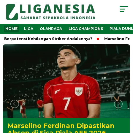
HOME
LIGA
OLAHRAGA
LIGA CHAMPIONS
PIALA DUNI
ensi Kehilangan Striker Andalannya?
Marselino Ferdinan Dip
Marselino Ferdinan Dipastikan
Absen di Sisa Piala AFF 2026,