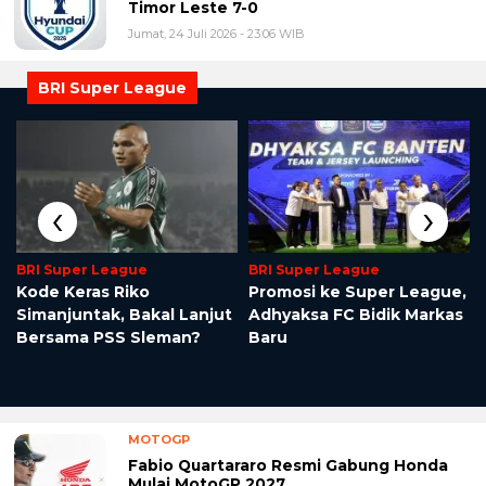
Timor Leste 7-0
Jumat, 24 Juli 2026 - 23:06 WIB
BRI Super League
‹
›
BRI Super League
BRI Super League
Kode Keras Riko
Promosi ke Super League,
i
Simanjuntak, Bakal Lanjut
Adhyaksa FC Bidik Markas
Bersama PSS Sleman?
Baru
MOTOGP
Fabio Quartararo Resmi Gabung Honda
Mulai MotoGP 2027