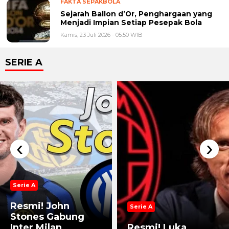
FAKTA SEPAKBOLA
Sejarah Ballon d’Or, Penghargaan yang
Menjadi Impian Setiap Pesepak Bola
Kamis, 23 Juli 2026 - 05:50 WIB
SERIE A
‹
›
Serie A
Resmi! John
Serie A
Stones Gabung
Inter Milan,
Resmi! Luka