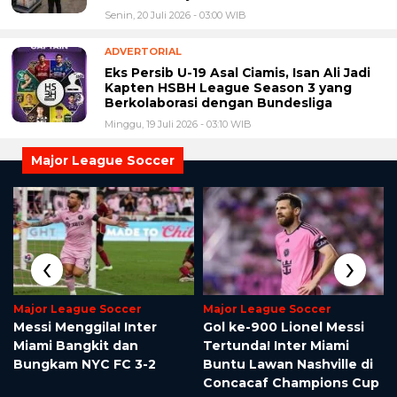
Senin, 20 Juli 2026 - 03:00 WIB
ADVERTORIAL
Eks Persib U-19 Asal Ciamis, Isan Ali Jadi
Kapten HSBH League Season 3 yang
Berkolaborasi dengan Bundesliga
Minggu, 19 Juli 2026 - 03:10 WIB
Major League Soccer
‹
›
Major League Soccer
Major League Soccer
Messi Menggila! Inter
Gol ke-900 Lionel Messi
Miami Bangkit dan
Tertunda! Inter Miami
r
Bungkam NYC FC 3-2
Buntu Lawan Nashville di
Concacaf Champions Cup