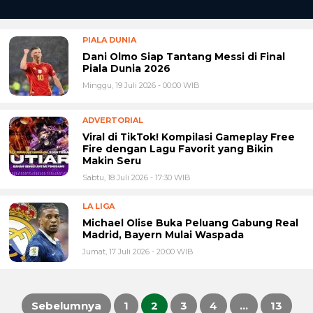
PIALA DUNIA
Dani Olmo Siap Tantang Messi di Final
Piala Dunia 2026
Minggu, 19 Juli 2026 - 00:00 WIB
ADVERTORIAL
Viral di TikTok! Kompilasi Gameplay Free
Fire dengan Lagu Favorit yang Bikin
Makin Seru
Sabtu, 18 Juli 2026 - 17:30 WIB
LA LIGA
Michael Olise Buka Peluang Gabung Real
Madrid, Bayern Mulai Waspada
Jumat, 17 Juli 2026 - 20:00 WIB
Sebelumnya
1
2
3
4
…
13