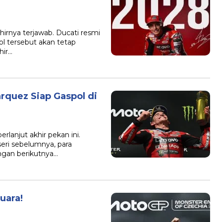
irnya terjawab. Ducati resmi
 tersebut akan tetap
hir…
quez Siap Gaspol di
lanjut akhir pekan ini.
seri sebelumnya, para
ngan berikutnya…
uara!