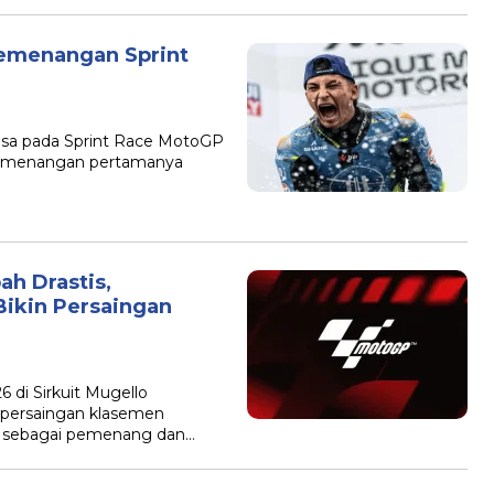
Kemenangan Sprint
iasa pada Sprint Race MotoGP
 kemenangan pertamanya
.
h Drastis,
ikin Persaingan
6 di Sirkuit Mugello
persaingan klasemen
ar sebagai pemenang dan…