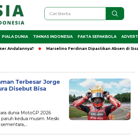
PIALA DUNIA
TIMNAS INDONESIA
FAKTA SEPAKBOLA
ADVERT
Andalannya?
Marselino Ferdinan Dipastikan Absen di Sisa Pi
aman Terbesar Jorge
ra Disebut Bisa
juara dunia MotoGP 2026
i paruh kedua musim. Meski
 sementara,…