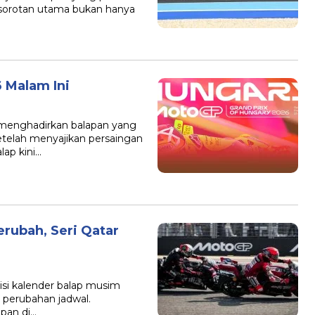
 sorotan utama bukan hanya
 Malam Ini
 menghadirkan balapan yang
Setelah menyajikan persaingan
lap kini…
rubah, Seri Qatar
si kalender balap musim
 perubahan jadwal.
pan di…