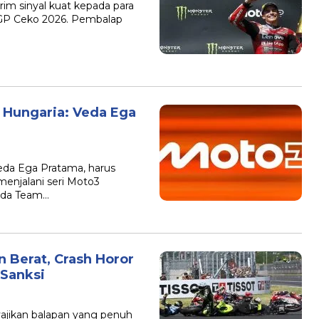
im sinyal kuat kepada para
toGP Ceko 2026. Pembalap
 Hungaria: Veda Ega
eda Ega Pratama, harus
enjalani seri Moto3
nda Team…
 Berat, Crash Horor
 Sanksi
ajikan balapan yang penuh