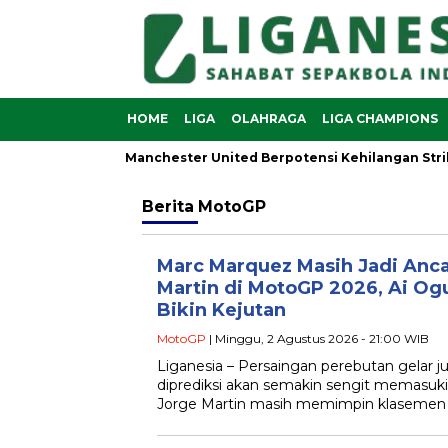
HOME
LIGA
OLAHRAGA
LIGA CHAMPIONS
jamin Sesko, Manchester United Berpotensi Kehilangan Striker 
Berita
MotoGP
Marc Marquez Masih Jadi Anc
Martin di MotoGP 2026, Ai Ogu
Bikin Kejutan
MotoGP
| Minggu, 2 Agustus 2026 - 21:00 WIB
Liganesia – Persaingan perebutan gelar 
diprediksi akan semakin sengit memasuk
Jorge Martin masih memimpin klasemen