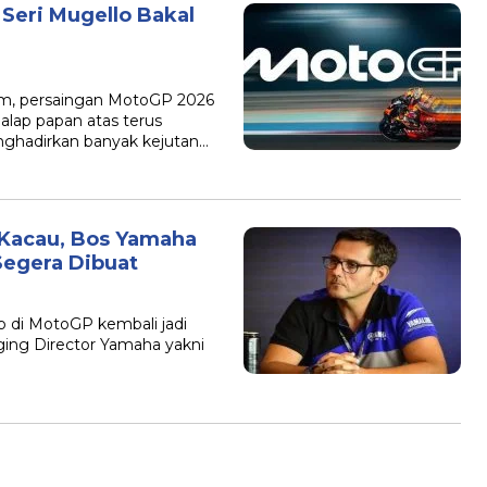
Seri Mugello Bakal
im, persaingan MotoGP 2026
lap papan atas terus
nghadirkan banyak kejutan…
 Kacau, Bos Yamaha
Segera Dibuat
p di MotoGP kembali jadi
aging Director Yamaha yakni