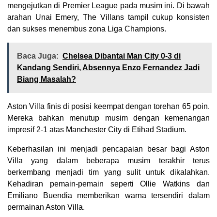
mengejutkan di Premier League pada musim ini. Di bawah
arahan Unai Emery, The Villans tampil cukup konsisten
dan sukses menembus zona Liga Champions.
Baca Juga:
Chelsea Dibantai Man City 0-3 di
Kandang Sendiri, Absennya Enzo Fernandez Jadi
Biang Masalah?
Aston Villa finis di posisi keempat dengan torehan 65 poin.
Mereka bahkan menutup musim dengan kemenangan
impresif 2-1 atas Manchester City di Etihad Stadium.
Keberhasilan ini menjadi pencapaian besar bagi Aston
Villa yang dalam beberapa musim terakhir terus
berkembang menjadi tim yang sulit untuk dikalahkan.
Kehadiran pemain-pemain seperti Ollie Watkins dan
Emiliano Buendia memberikan warna tersendiri dalam
permainan Aston Villa.