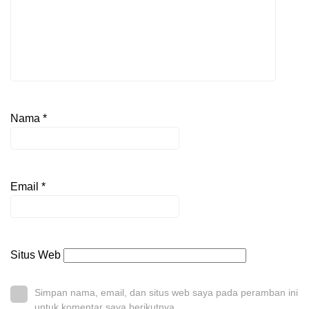
Nama
*
Email
*
Situs Web
Simpan nama, email, dan situs web saya pada peramban ini
untuk komentar saya berikutnya.