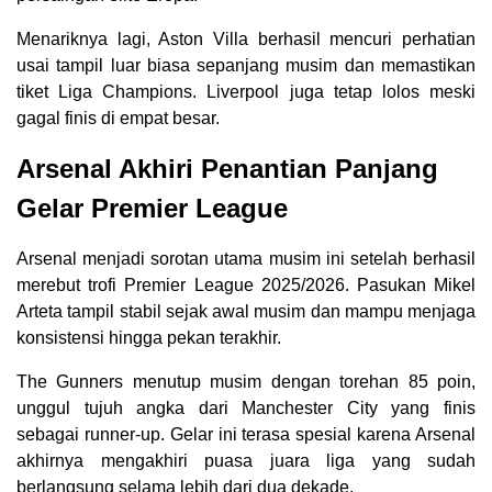
Menariknya lagi, Aston Villa berhasil mencuri perhatian
usai tampil luar biasa sepanjang musim dan memastikan
tiket Liga Champions. Liverpool juga tetap lolos meski
gagal finis di empat besar.
Arsenal Akhiri Penantian Panjang
Gelar Premier League
Arsenal menjadi sorotan utama musim ini setelah berhasil
merebut trofi Premier League 2025/2026. Pasukan Mikel
Arteta tampil stabil sejak awal musim dan mampu menjaga
konsistensi hingga pekan terakhir.
The Gunners menutup musim dengan torehan 85 poin,
unggul tujuh angka dari Manchester City yang finis
sebagai runner-up. Gelar ini terasa spesial karena Arsenal
akhirnya mengakhiri puasa juara liga yang sudah
berlangsung selama lebih dari dua dekade.