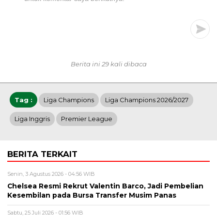
Berita ini 29 kali dibaca
Tag :
Liga Champions
Liga Champions 2026/2027
Liga Inggris
Premier League
BERITA TERKAIT
Senin, 3 Agustus 2026 - 04:56 WIB
Chelsea Resmi Rekrut Valentin Barco, Jadi Pembelian
Kesembilan pada Bursa Transfer Musim Panas
Sabtu, 25 Juli 2026 - 01:56 WIB