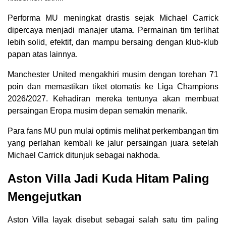
Performa MU meningkat drastis sejak Michael Carrick
dipercaya menjadi manajer utama. Permainan tim terlihat
lebih solid, efektif, dan mampu bersaing dengan klub-klub
papan atas lainnya.
Manchester United mengakhiri musim dengan torehan 71
poin dan memastikan tiket otomatis ke Liga Champions
2026/2027. Kehadiran mereka tentunya akan membuat
persaingan Eropa musim depan semakin menarik.
Para fans MU pun mulai optimis melihat perkembangan tim
yang perlahan kembali ke jalur persaingan juara setelah
Michael Carrick ditunjuk sebagai nakhoda.
Aston Villa Jadi Kuda Hitam Paling
Mengejutkan
Aston Villa layak disebut sebagai salah satu tim paling