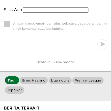
Situs Web
Simpan nama, email, dan situs web saya pada peramban ini
untuk komentar saya berikutnya.
Berita ini 21 kali dibaca
Tag :
Erling Haaland
Liga Inggris
Premier League
Top Skor
BERITA TERKAIT