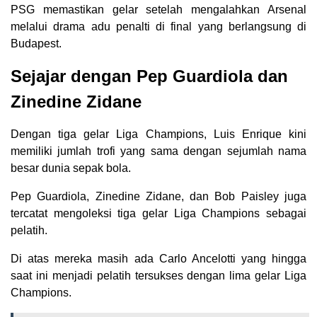
PSG memastikan gelar setelah mengalahkan Arsenal
melalui drama adu penalti di final yang berlangsung di
Budapest.
Sejajar dengan Pep Guardiola dan
Zinedine Zidane
Dengan tiga gelar Liga Champions, Luis Enrique kini
memiliki jumlah trofi yang sama dengan sejumlah nama
besar dunia sepak bola.
Pep Guardiola, Zinedine Zidane, dan Bob Paisley juga
tercatat mengoleksi tiga gelar Liga Champions sebagai
pelatih.
Di atas mereka masih ada Carlo Ancelotti yang hingga
saat ini menjadi pelatih tersukses dengan lima gelar Liga
Champions.