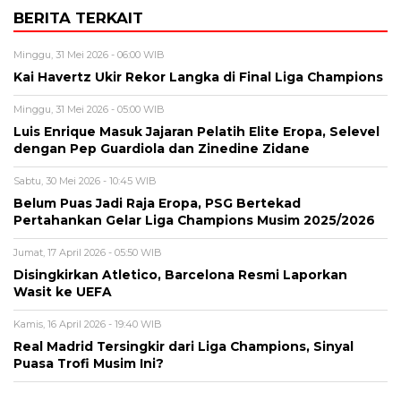
BERITA TERKAIT
Minggu, 31 Mei 2026 - 06:00 WIB
Kai Havertz Ukir Rekor Langka di Final Liga Champions
Minggu, 31 Mei 2026 - 05:00 WIB
Luis Enrique Masuk Jajaran Pelatih Elite Eropa, Selevel
dengan Pep Guardiola dan Zinedine Zidane
Sabtu, 30 Mei 2026 - 10:45 WIB
Belum Puas Jadi Raja Eropa, PSG Bertekad
Pertahankan Gelar Liga Champions Musim 2025/2026
Jumat, 17 April 2026 - 05:50 WIB
Disingkirkan Atletico, Barcelona Resmi Laporkan
Wasit ke UEFA
Kamis, 16 April 2026 - 19:40 WIB
Real Madrid Tersingkir dari Liga Champions, Sinyal
Puasa Trofi Musim Ini?