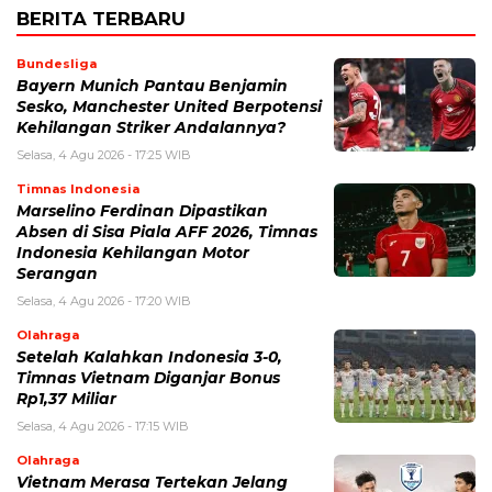
BERITA TERBARU
Bundesliga
Bayern Munich Pantau Benjamin
Sesko, Manchester United Berpotensi
Kehilangan Striker Andalannya?
Selasa, 4 Agu 2026 - 17:25 WIB
Timnas Indonesia
Marselino Ferdinan Dipastikan
Absen di Sisa Piala AFF 2026, Timnas
Indonesia Kehilangan Motor
Serangan
Selasa, 4 Agu 2026 - 17:20 WIB
Olahraga
Setelah Kalahkan Indonesia 3-0,
Timnas Vietnam Diganjar Bonus
Rp1,37 Miliar
Selasa, 4 Agu 2026 - 17:15 WIB
Olahraga
Vietnam Merasa Tertekan Jelang