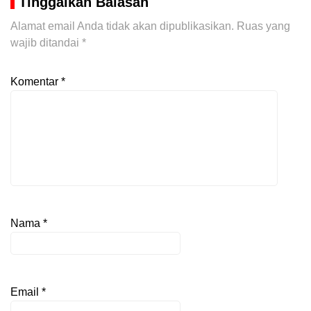
Tinggalkan Balasan
Alamat email Anda tidak akan dipublikasikan.
Ruas yang
wajib ditandai
*
Komentar
*
Nama
*
Email
*