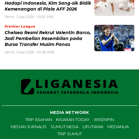
Hadapi Indonesia, Kim Sang-sik Bidik
Kemenangan di Piala AFF 2026
Senin, 3 Agu 2026 - 05:02 WIB
Premier League
Chelsea Resmi Rekrut Valentin Barco,
Jadi Pembelian Kesembilan pada
Bursa Transfer Musim Panas
Senin, 3 Agu 2026 - 04:56 WIB
MEDIA NETWORK
TRIP ASAHAN
KISARAN TODAY
WISENFIN
MEDAN JURNALIS
SUMUT NESIA
LIPUTANIA
MEDANLIA
TRIP SUMUT