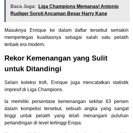
Baca Juga:
Liga Champions Memanas! Antonio
Rudiger Soroti Ancaman Besar Harry Kane
Masuknya Enrique ke dalam daftar tersebut semakin
mempertegas kualitasnya sebagai salah satu pelatih
terbaik era modern.
Rekor Kemenangan yang Sulit
untuk Ditandingi
Selain koleksi trofi, Enrique juga mencatatkan statistik
impresif di Liga Champions.
Ia memiliki persentase kemenangan sekitar 63 persen
dalam kompetisi tersebut, sebuah angka yang sangat
tinggi untuk pelatih yang telah menangani puluhan
pertandingan di level tertinggi Eropa.