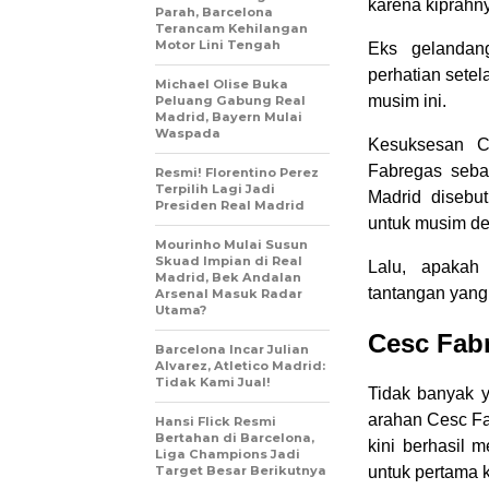
karena kiprahn
Parah, Barcelona
Terancam Kehilangan
Motor Lini Tengah
Eks gelandan
perhatian setel
Michael Olise Buka
musim ini.
Peluang Gabung Real
Madrid, Bayern Mulai
Waspada
Kesuksesan C
Fabregas seba
Resmi! Florentino Perez
Terpilih Lagi Jadi
Madrid disebu
Presiden Real Madrid
untuk musim d
Mourinho Mulai Susun
Skuad Impian di Real
Lalu, apakah
Madrid, Bek Andalan
tantangan yang
Arsenal Masuk Radar
Utama?
Cesc Fab
Barcelona Incar Julian
Alvarez, Atletico Madrid:
Tidak Kami Jual!
Tidak banyak 
arahan Cesc Fa
Hansi Flick Resmi
Bertahan di Barcelona,
kini berhasil 
Liga Champions Jadi
Target Besar Berikutnya
untuk pertama k