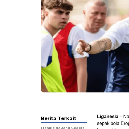
Liganesia –
Nam
Berita Terkait
sepak bola Ero
Frenkie de Jong Cedera