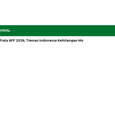
ORIAL
 AFF 2026, Timnas Indonesia Kehilangan Motor Serangan
Setel