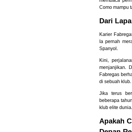
membaca perma
Como mampu tamp
Dari Lapa
Karier Fabrega
Ia pernah mer
Spanyol.
Kini, perjala
menjanjikan. 
Fabregas berh
di sebuah klub.
Jika terus be
beberapa tahun
klub elite dunia
Apakah C
Depan Re