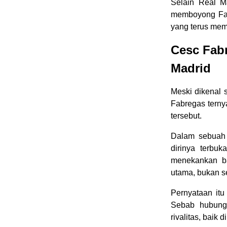
Selain Real Ma
memboyong Fab
yang terus me
Cesc Fabr
Madrid
Meski dikenal 
Fabregas terny
tersebut.
Dalam sebuah
dirinya terbuk
menekankan ba
utama, bukan s
Pernyataan itu
Sebab hubung
rivalitas, baik