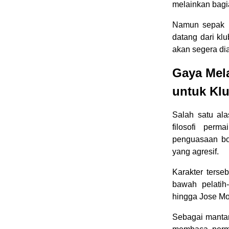
melainkan bagi
Namun sepak b
datang dari kl
akan segera dia
Gaya Mela
untuk Kl
Salah satu al
filosofi per
penguasaan bol
yang agresif.
Karakter terse
bawah pelatih
hingga Jose Mo
Sebagai mantan