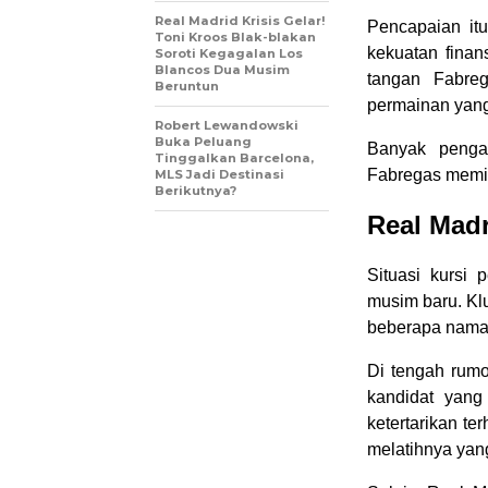
Real Madrid Krisis Gelar!
Pencapaian it
Toni Kroos Blak-blakan
kekuatan finan
Soroti Kegagalan Los
Blancos Dua Musim
tangan Fabreg
Beruntun
permainan yang
Robert Lewandowski
Buka Peluang
Banyak pengam
Tinggalkan Barcelona,
Fabregas memili
MLS Jadi Destinasi
Berikutnya?
Real Madr
Situasi kursi
musim baru. Kl
beberapa nama 
Di tengah rumo
kandidat yang
ketertarikan t
melatihnya yan