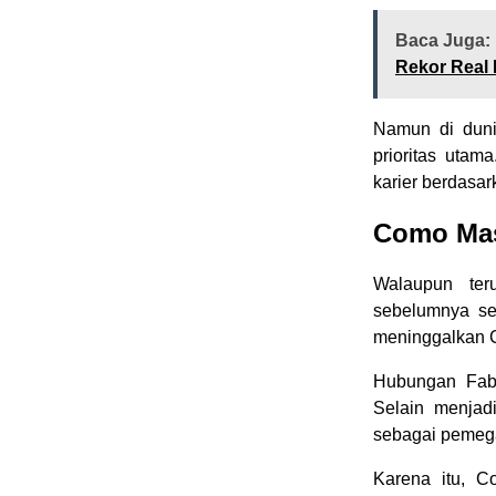
Baca Juga:
Rekor Real 
Namun di dunia
prioritas utam
karier berdasark
Como Masi
Walaupun ter
sebelumnya se
meninggalkan 
Hubungan Fabr
Selain menjadi
sebagai pemeg
Karena itu, C