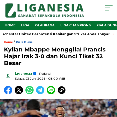
HOME
LIGA
OLAHRAGA
LIGA CHAMPIONS
PIALA DUNI
hester United Berpotensi Kehilangan Striker Andalannya?
M
/
Home
Piala Dunia
Kylian Mbappe Menggila! Prancis
Hajar Irak 3-0 dan Kunci Tiket 32
Besar
Liganesia
- Redaksi
Selasa, 23 Juni 2026
- 08:00 WIB