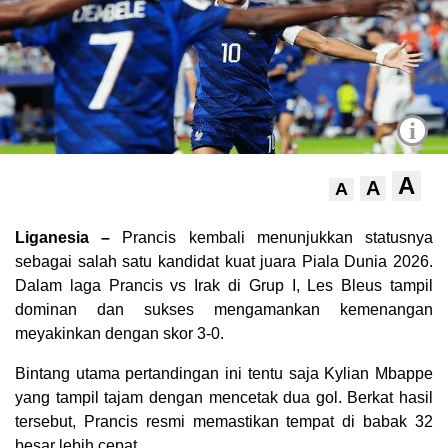
i
A
A
A
Liganesia –
Prancis kembali menunjukkan statusnya
sebagai salah satu kandidat kuat juara Piala Dunia 2026.
Dalam laga Prancis vs Irak di Grup I, Les Bleus tampil
dominan dan sukses mengamankan kemenangan
meyakinkan dengan skor 3-0.
Bintang utama pertandingan ini tentu saja Kylian Mbappe
yang tampil tajam dengan mencetak dua gol. Berkat hasil
tersebut, Prancis resmi memastikan tempat di babak 32
besar lebih cepat.