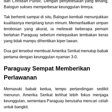
dari Christian Pulisic. Dengan penyelesaian yang tenang,
Balogun sukses memperbesar keunggulan timnya.
Tak berhenti sampai di situ, Balogun kembali menunjukkan
kualitasnya menjelang turun minum. Memanfaatkan umpan
terobosan yang akurat, ia melewati beberapa pemain
bertahan Paraguay sebelum melepaskan tembakan keras
yang tidak mampu dihentikan kiper lawan.
Dua gol tersebut membuat Amerika Serikat menutup babak
pertama dengan keunggulan nyaman 3-0.
Paraguay Sempat Memberikan
Perlawanan
Memasuki babak kedua, tempo pertandingan sedikit
menurun. Amerika Serikat terlihat lebih fokus menjaga
keunggulan, sementara Paraguay berusaha mencari celah
untuk bangkit.