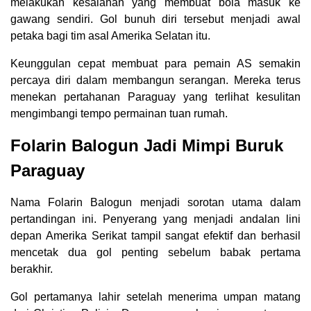
melakukan kesalahan yang membuat bola masuk ke
gawang sendiri. Gol bunuh diri tersebut menjadi awal
petaka bagi tim asal Amerika Selatan itu.
Keunggulan cepat membuat para pemain AS semakin
percaya diri dalam membangun serangan. Mereka terus
menekan pertahanan Paraguay yang terlihat kesulitan
mengimbangi tempo permainan tuan rumah.
Folarin Balogun Jadi Mimpi Buruk
Paraguay
Nama Folarin Balogun menjadi sorotan utama dalam
pertandingan ini. Penyerang yang menjadi andalan lini
depan Amerika Serikat tampil sangat efektif dan berhasil
mencetak dua gol penting sebelum babak pertama
berakhir.
Gol pertamanya lahir setelah menerima umpan matang