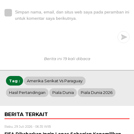
Simpan nama, email, dan situs web saya pada peramban ini
untuk komentar saya berikutnya.
Berita ini 19 kali dibaca
Tag :
Amerika Serikat Vs Paraguay
Hasil Pertandingan
Piala Dunia
Piala Dunia 2026
BERITA TERKAIT
Rabu, 29 Juli 2026 - 06:35 WIB