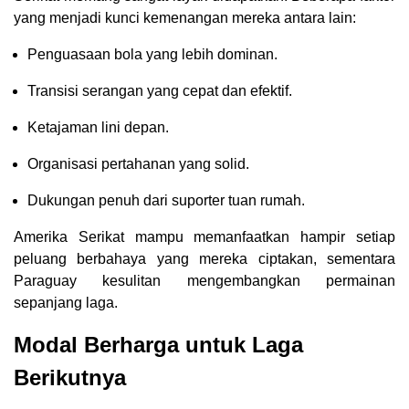
yang menjadi kunci kemenangan mereka antara lain:
Penguasaan bola yang lebih dominan.
Transisi serangan yang cepat dan efektif.
Ketajaman lini depan.
Organisasi pertahanan yang solid.
Dukungan penuh dari suporter tuan rumah.
Amerika Serikat mampu memanfaatkan hampir setiap
peluang berbahaya yang mereka ciptakan, sementara
Paraguay kesulitan mengembangkan permainan
sepanjang laga.
Modal Berharga untuk Laga
Berikutnya