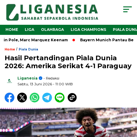
HOME
LIGA
OLAHRAGA
LIGA CHAMPIONS
PIALA DUNI
n Pole, Marc Marquez Keenam
Bayern Munich Pantau Benjamin
/
Home
Piala Dunia
Hasil Pertandingan Piala Dunia
2026: Amerika Serikat 4-1 Paraguay
Liganesia
- Redaksi
Sabtu, 13 Juni 2026
- 11:00 WIB