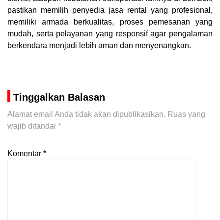
pastikan memilih penyedia jasa rental yang profesional,
memiliki armada berkualitas, proses pemesanan yang
mudah, serta pelayanan yang responsif agar pengalaman
berkendara menjadi lebih aman dan menyenangkan.
Tinggalkan Balasan
Alamat email Anda tidak akan dipublikasikan.
Ruas yang
wajib ditandai
*
Komentar
*