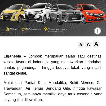
i
A
A
A
Liganesia –
Lombok merupakan salah satu destinasi
wisata favorit di Indonesia yang menawarkan keindahan
pantai, pegunungan, hingga budaya lokal yang masih
sangat kental.
Mulai dari Pantai Kuta Mandalika, Bukit Merese, Gili
Trawangan, Air Terjun Sendang Gile, hingga kawasan
Sembalun, semuanya memiliki daya tarik tersendiri yang
sayang jika dilewatkan.