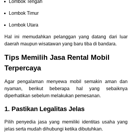
Lombok Tengah
Lombok Timur
Lombok Utara
Hal ini memudahkan pelanggan yang datang dari luar
daerah maupun wisatawan yang baru tiba di bandara.
Tips Memilih Jasa Rental Mobil
Terpercaya
Agar pengalaman menyewa mobil semakin aman dan
nyaman, berikut beberapa hal yang sebaiknya
diperhatikan sebelum melakukan pemesanan.
1. Pastikan Legalitas Jelas
Pilih penyedia jasa yang memiliki identitas usaha yang
jelas serta mudah dihubungi ketika dibutuhkan.