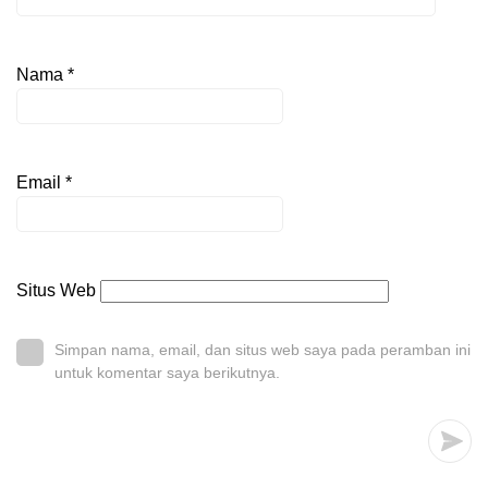
Nama
*
Email
*
Situs Web
Simpan nama, email, dan situs web saya pada peramban ini
untuk komentar saya berikutnya.