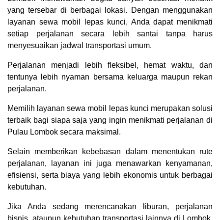
yang tersebar di berbagai lokasi. Dengan menggunakan
layanan sewa mobil lepas kunci, Anda dapat menikmati
setiap perjalanan secara lebih santai tanpa harus
menyesuaikan jadwal transportasi umum.
Perjalanan menjadi lebih fleksibel, hemat waktu, dan
tentunya lebih nyaman bersama keluarga maupun rekan
perjalanan.
Memilih layanan sewa mobil lepas kunci merupakan solusi
terbaik bagi siapa saja yang ingin menikmati perjalanan di
Pulau Lombok secara maksimal.
Selain memberikan kebebasan dalam menentukan rute
perjalanan, layanan ini juga menawarkan kenyamanan,
efisiensi, serta biaya yang lebih ekonomis untuk berbagai
kebutuhan.
Jika Anda sedang merencanakan liburan, perjalanan
bisnis, ataupun kebutuhan transportasi lainnya di Lombok,