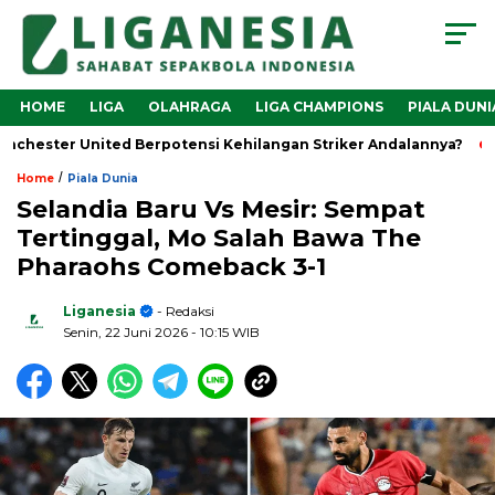
HOME
LIGA
OLAHRAGA
LIGA CHAMPIONS
PIALA DUNI
ester United Berpotensi Kehilangan Striker Andalannya?
M
/
Home
Piala Dunia
Selandia Baru Vs Mesir: Sempat
Tertinggal, Mo Salah Bawa The
Pharaohs Comeback 3-1
Liganesia
- Redaksi
Senin, 22 Juni 2026
- 10:15 WIB