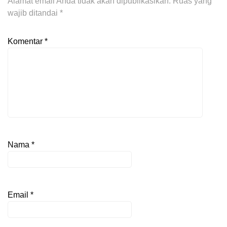
Alamat email Anda tidak akan dipublikasikan.
Ruas yang
wajib ditandai
*
Komentar
*
Nama
*
Email
*