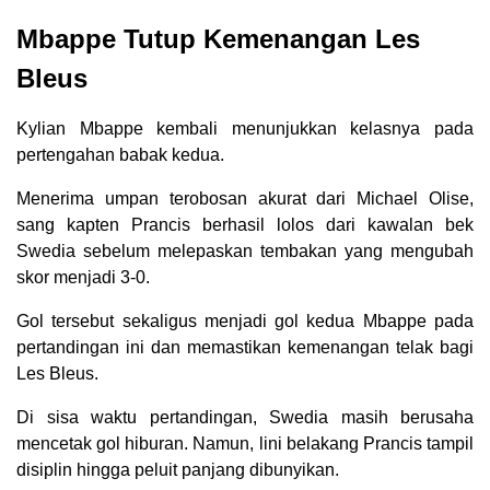
Mbappe Tutup Kemenangan Les
Bleus
Kylian Mbappe kembali menunjukkan kelasnya pada
pertengahan babak kedua.
Menerima umpan terobosan akurat dari Michael Olise,
sang kapten Prancis berhasil lolos dari kawalan bek
Swedia sebelum melepaskan tembakan yang mengubah
skor menjadi 3-0.
Gol tersebut sekaligus menjadi gol kedua Mbappe pada
pertandingan ini dan memastikan kemenangan telak bagi
Les Bleus.
Di sisa waktu pertandingan, Swedia masih berusaha
mencetak gol hiburan. Namun, lini belakang Prancis tampil
disiplin hingga peluit panjang dibunyikan.