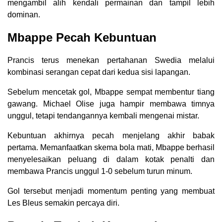
mengambil alih kendali permainan dan tampil lebih
dominan.
Mbappe Pecah Kebuntuan
Prancis terus menekan pertahanan Swedia melalui
kombinasi serangan cepat dari kedua sisi lapangan.
Sebelum mencetak gol, Mbappe sempat membentur tiang
gawang. Michael Olise juga hampir membawa timnya
unggul, tetapi tendangannya kembali mengenai mistar.
Kebuntuan akhirnya pecah menjelang akhir babak
pertama. Memanfaatkan skema bola mati, Mbappe berhasil
menyelesaikan peluang di dalam kotak penalti dan
membawa Prancis unggul 1-0 sebelum turun minum.
Gol tersebut menjadi momentum penting yang membuat
Les Bleus semakin percaya diri.