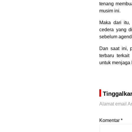
tenang membua
musim ini.
Maka dari itu,
cedera yang di
sebelum agenda
Dan saat ini,
terbaru terkai
untuk menjaga k
Tinggalka
Alamat email An
Komentar
*