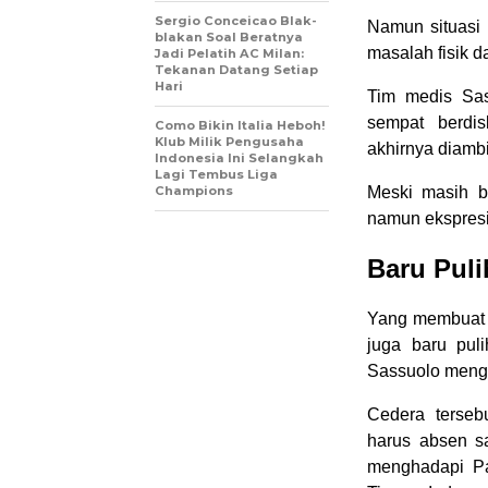
Sergio Conceicao Blak-
Namun situasi 
blakan Soal Beratnya
masalah fisik d
Jadi Pelatih AC Milan:
Tekanan Datang Setiap
Hari
Tim medis Sa
sempat berdis
Como Bikin Italia Heboh!
Klub Milik Pengusaha
akhirnya diambi
Indonesia Ini Selangkah
Lagi Tembus Liga
Champions
Meski masih bi
namun ekspresi
Baru Puli
Yang membuat 
juga baru pul
Sassuolo mengh
Cedera terseb
harus absen s
menghadapi Pa