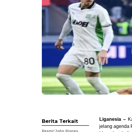
Liganesia –
Ka
Berita Terkait
jelang agenda 
Resmi! John Stones