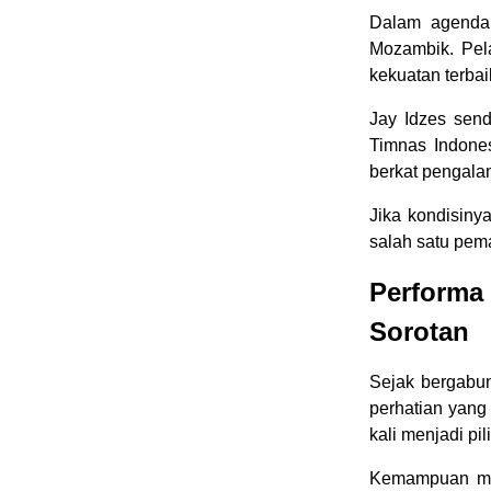
Dalam agenda 
Mozambik. Pel
kekuatan terbai
Jay Idzes send
Timnas Indones
berkat pengala
Jika kondisiny
salah satu pema
Performa 
Sorotan
Sejak bergabu
perhatian yang 
kali menjadi pil
Kemampuan mem