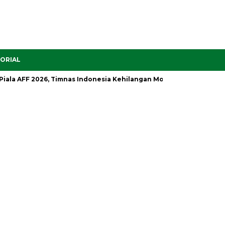
ORIAL
AFF 2026, Timnas Indonesia Kehilangan Motor Serangan
Setela