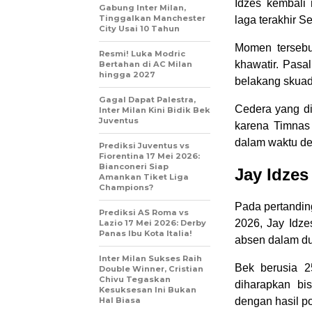
Idzes kembali
Gabung Inter Milan,
Tinggalkan Manchester
laga terakhir 
City Usai 10 Tahun
Momen tersebu
Resmi! Luka Modric
khawatir. Pasa
Bertahan di AC Milan
hingga 2027
belakang skuad
Gagal Dapat Palestra,
Cedera yang di
Inter Milan Kini Bidik Bek
Juventus
karena Timnas 
dalam waktu de
Prediksi Juventus vs
Fiorentina 17 Mei 2026:
Bianconeri Siap
Jay Idzes
Amankan Tiket Liga
Champions?
Pada pertandin
Prediksi AS Roma vs
2026, Jay Idze
Lazio 17 Mei 2026: Derby
Panas Ibu Kota Italia!
absen dalam du
Inter Milan Sukses Raih
Bek berusia 2
Double Winner, Cristian
Chivu Tegaskan
diharapkan b
Kesuksesan Ini Bukan
Hal Biasa
dengan hasil pos