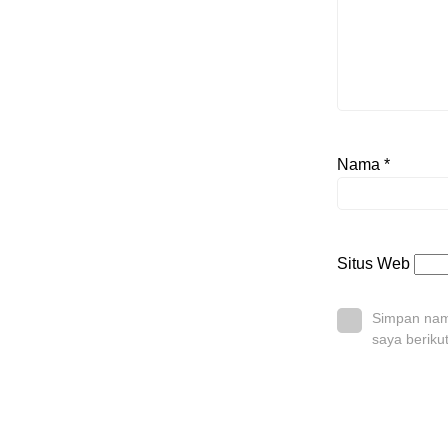
Nama
*
Situs Web
Simpan nama
saya beriku