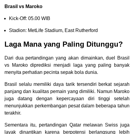
Brasil vs Maroko
Kick-Off: 05.00 WIB
Stadion: MetLife Stadium, East Rutherford
Laga Mana yang Paling Ditunggu?
Dari dua pertandingan yang akan dimainkan, duel Brasil
vs Maroko diprediksi menjadi laga yang paling banyak
menyita perhatian pecinta sepak bola dunia.
Brasil selalu memiliki daya tarik tersendiri berkat sejarah
panjang dan kualitas pemain yang dimiliki. Namun Maroko
juga datang dengan kepercayaan diri tinggi setelah
menunjukkan perkembangan pesat dalam beberapa tahun
terakhir.
Sementara itu, pertandingan Qatar melawan Swiss juga
layak dinantikan karena berpotensi berlangsung lebih