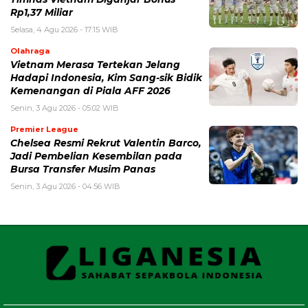
Rp1,37 Miliar
Selasa, 4 Agu 2026 - 17:15 WIB
Olahraga
Vietnam Merasa Tertekan Jelang
Hadapi Indonesia, Kim Sang-sik Bidik
Kemenangan di Piala AFF 2026
Senin, 3 Agu 2026 - 05:02 WIB
Premier League
Chelsea Resmi Rekrut Valentin Barco,
Jadi Pembelian Kesembilan pada
Bursa Transfer Musim Panas
Senin, 3 Agu 2026 - 04:56 WIB