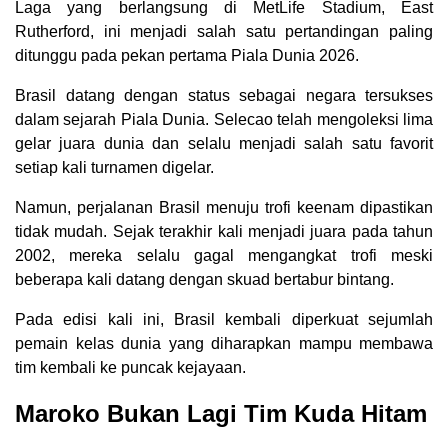
Laga yang berlangsung di MetLife Stadium, East
Rutherford, ini menjadi salah satu pertandingan paling
ditunggu pada pekan pertama Piala Dunia 2026.
Brasil datang dengan status sebagai negara tersukses
dalam sejarah Piala Dunia. Selecao telah mengoleksi lima
gelar juara dunia dan selalu menjadi salah satu favorit
setiap kali turnamen digelar.
Namun, perjalanan Brasil menuju trofi keenam dipastikan
tidak mudah. Sejak terakhir kali menjadi juara pada tahun
2002, mereka selalu gagal mengangkat trofi meski
beberapa kali datang dengan skuad bertabur bintang.
Pada edisi kali ini, Brasil kembali diperkuat sejumlah
pemain kelas dunia yang diharapkan mampu membawa
tim kembali ke puncak kejayaan.
Maroko Bukan Lagi Tim Kuda Hitam