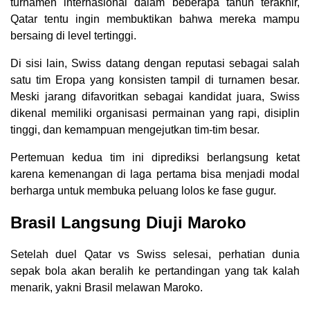
turnamen internasional dalam beberapa tahun terakhir,
Qatar tentu ingin membuktikan bahwa mereka mampu
bersaing di level tertinggi.
Di sisi lain, Swiss datang dengan reputasi sebagai salah
satu tim Eropa yang konsisten tampil di turnamen besar.
Meski jarang difavoritkan sebagai kandidat juara, Swiss
dikenal memiliki organisasi permainan yang rapi, disiplin
tinggi, dan kemampuan mengejutkan tim-tim besar.
Pertemuan kedua tim ini diprediksi berlangsung ketat
karena kemenangan di laga pertama bisa menjadi modal
berharga untuk membuka peluang lolos ke fase gugur.
Brasil Langsung Diuji Maroko
Setelah duel Qatar vs Swiss selesai, perhatian dunia
sepak bola akan beralih ke pertandingan yang tak kalah
menarik, yakni Brasil melawan Maroko.