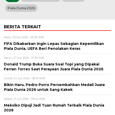
Piala Dunia 2026
BERITA TERKAIT
Rabu, 29 Juli 2026 - 06:35 WIB
FIFA Dikabarkan Ingin Lepas Sebagian Kepemilikan
Piala Dunia, UEFA Beri Penolakan Keras
Senin, 27 Juli 2026 - 01:39 WIB
Donald Trump Buka Suara Soal Topi yang Dipakai
Ferran Torres Saat Perayaan Juara Piala Dunia 2026
Jumat, 24 Juli 2026 - 06:15 WIB
Bikin Haru, Pedro Porro Persembahkan Medali Juara
Piala Dunia 2026 untuk Sang Kakek
Selasa, 21 Juli 2026 - 09:40 WIB
Meksiko Dipuji Jadi Tuan Rumah Terbaik Piala Dunia
2026