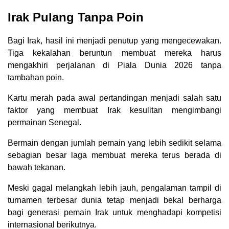
Irak Pulang Tanpa Poin
Bagi Irak, hasil ini menjadi penutup yang mengecewakan.
Tiga kekalahan beruntun membuat mereka harus
mengakhiri perjalanan di Piala Dunia 2026 tanpa
tambahan poin.
Kartu merah pada awal pertandingan menjadi salah satu
faktor yang membuat Irak kesulitan mengimbangi
permainan Senegal.
Bermain dengan jumlah pemain yang lebih sedikit selama
sebagian besar laga membuat mereka terus berada di
bawah tekanan.
Meski gagal melangkah lebih jauh, pengalaman tampil di
turnamen terbesar dunia tetap menjadi bekal berharga
bagi generasi pemain Irak untuk menghadapi kompetisi
internasional berikutnya.