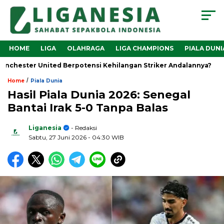
HOME
LIGA
OLAHRAGA
LIGA CHAMPIONS
PIALA DUNI
hester United Berpotensi Kehilangan Striker Andalannya?
M
/
Home
Piala Dunia
Hasil Piala Dunia 2026: Senegal
Bantai Irak 5-0 Tanpa Balas
Liganesia
- Redaksi
Sabtu, 27 Juni 2026
- 04:30 WIB