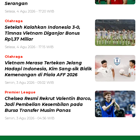
Serangan
Selasa, 4 Agu 2026 - 17:20 WIB
Olahraga
Setelah Kalahkan Indonesia 3-0,
Timnas Vietnam Diganjar Bonus
Rp1,37 Miliar
Selasa, 4 Agu 2026 - 17:15 WIB
Olahraga
Vietnam Merasa Tertekan Jelang
Hadapi Indonesia, Kim Sang-sik Bidik
Kemenangan di Piala AFF 2026
Senin, 3 Agu 2026 - 05:02 WIB
Premier League
Chelsea Resmi Rekrut Valentin Barco,
Jadi Pembelian Kesembilan pada
Bursa Transfer Musim Panas
Senin, 3 Agu 2026 - 04:56 WIB