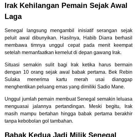
Irak Kehilangan Pemain Sejak Awal
Laga
Senegal langsung mengambil inisiatif serangan sejak
peluit awal dibunyikan. Hasilnya, Habib Diarra berhasil
membawa timnya unggul cepat pada menit keempat
setelah memanfaatkan kemelut di depan gawang Irak.
Situasi semakin sulit bagi Irak ketika harus bermain
dengan 10 orang sejak awal babak pertama. Bek Rebin
Sulaka menerima kartu merah usai dianggap
menghentikan peluang emas yang dimiliki Sadio Mane.
Unggul jumlah pemain membuat Senegal semakin leluasa
menguasai jalannya pertandingan. Meski begitu, Irak
masih mampu bertahan hingga babak pertama berakhir
tanpa kebobolan gol tambahan.
Babak Kedua Jadi Milik Senegal