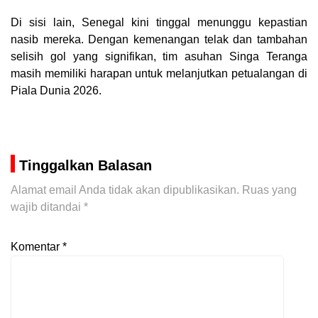
Di sisi lain, Senegal kini tinggal menunggu kepastian
nasib mereka. Dengan kemenangan telak dan tambahan
selisih gol yang signifikan, tim asuhan Singa Teranga
masih memiliki harapan untuk melanjutkan petualangan di
Piala Dunia 2026.
Tinggalkan Balasan
Alamat email Anda tidak akan dipublikasikan.
Ruas yang
wajib ditandai
*
Komentar
*