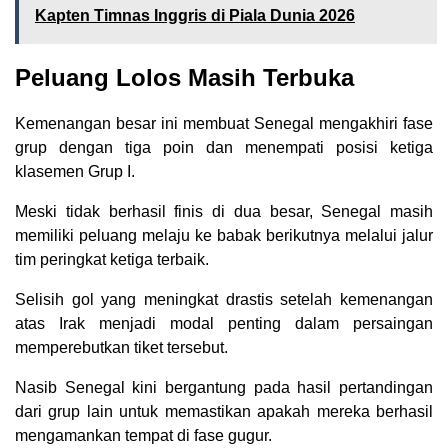
Kapten Timnas Inggris di Piala Dunia 2026
Peluang Lolos Masih Terbuka
Kemenangan besar ini membuat Senegal mengakhiri fase
grup dengan tiga poin dan menempati posisi ketiga
klasemen Grup I.
Meski tidak berhasil finis di dua besar, Senegal masih
memiliki peluang melaju ke babak berikutnya melalui jalur
tim peringkat ketiga terbaik.
Selisih gol yang meningkat drastis setelah kemenangan
atas Irak menjadi modal penting dalam persaingan
memperebutkan tiket tersebut.
Nasib Senegal kini bergantung pada hasil pertandingan
dari grup lain untuk memastikan apakah mereka berhasil
mengamankan tempat di fase gugur.