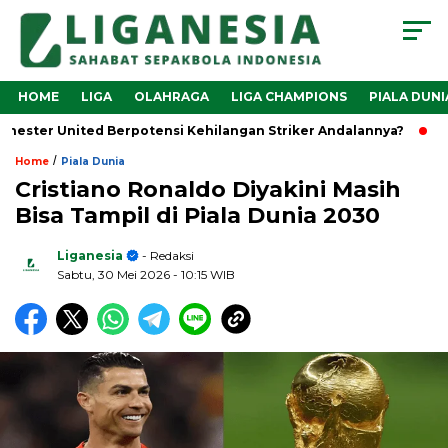
HOME
LIGA
OLAHRAGA
LIGA CHAMPIONS
PIALA DUNI
ter United Berpotensi Kehilangan Striker Andalannya?
Mars
/
Home
Piala Dunia
Cristiano Ronaldo Diyakini Masih
Bisa Tampil di Piala Dunia 2030
Liganesia
- Redaksi
Sabtu, 30 Mei 2026
- 10:15 WIB