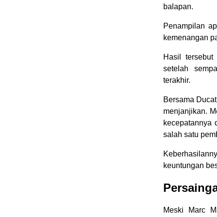
balapan.
Penampilan ap
kemenangan pad
Hasil tersebut
setelah semp
terakhir.
Bersama Ducat
menjanjikan. M
kecepatannya d
salah satu pem
Keberhasilann
keuntungan bes
Persainga
Meski Marc Ma