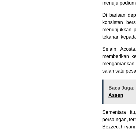
menuju podium t
Di barisan dep
konsisten be
menunjukkan p
tekanan kepada 
Selain Acost
memberikan ke
mengamankan p
salah satu pes
Baca Juga:
Assen
Sementara it
persaingan, te
Bezzecchi yang 