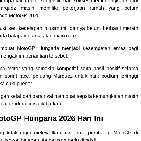
berapa kali tampil kompetitif dan sukses memenangkan sprint
arquez masih memiliki pekerjaan rumah yang belum
pada MotoGP 2026.
i seri kedelapan musim ini, dirinya belum berhasil meraih
a balapan utama atau main race.
membuat MotoGP Hungaria menjadi kesempatan emas bagi
mengakhiri penantian tersebut.
a motor yang semakin kompetitif serta hasil positif selama
an sprint race, peluang Marquez untuk naik podium tertinggi
ka cukup lebar.
gan ketat dari para rival membuat segala kemungkinan masih
gga bendera finis dikibarkan.
toGP Hungaria 2026 Hari Ini
g tidak ingin melewatkan aksi para pembalap MotoGP di
ut jadwal balapan utama yang perlu dicatat!