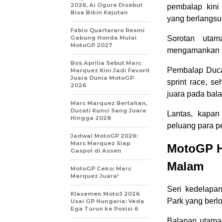
2026, Ai Ogura Disebut
pembalap kini
Bisa Bikin Kejutan
yang berlangsun
Fabio Quartararo Resmi
Gabung Honda Mulai
Sorotan utam
MotoGP 2027
mengamankan pos
Bos Aprilia Sebut Marc
Pembalap Ducat
Marquez Kini Jadi Favorit
Juara Dunia MotoGP
sprint race, s
2026
juara pada bal
Marc Marquez Bertahan,
Ducati Kunci Sang Juara
Lantas, kapa
Hingga 2028
peluang para p
Jadwal MotoGP 2026:
Marc Marquez Siap
MotoGP H
Gaspol di Assen
Malam
MotoGP Ceko: Marc
Marquez Juara!
Seri kedelapa
Klasemen Moto3 2026
Park yang berlo
Usai GP Hungaria: Veda
Ega Turun ke Posisi 6
Balapan utama