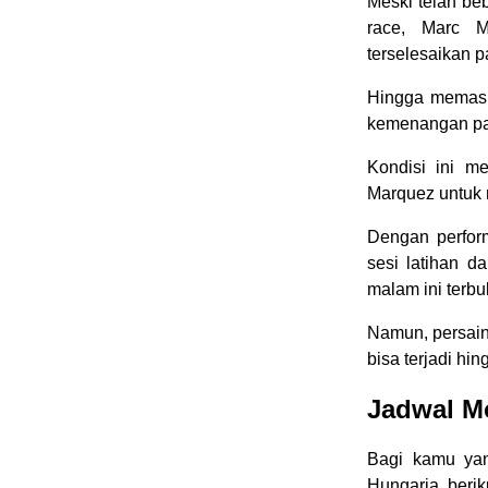
Meski telah be
race, Marc M
terselesaikan 
Hingga memasuk
kemenangan pad
Kondisi ini 
Marquez untuk 
Dengan perform
sesi latihan d
malam ini terbu
Namun, persain
bisa terjadi hin
Jadwal Mo
Bagi kamu yan
Hungaria, berik