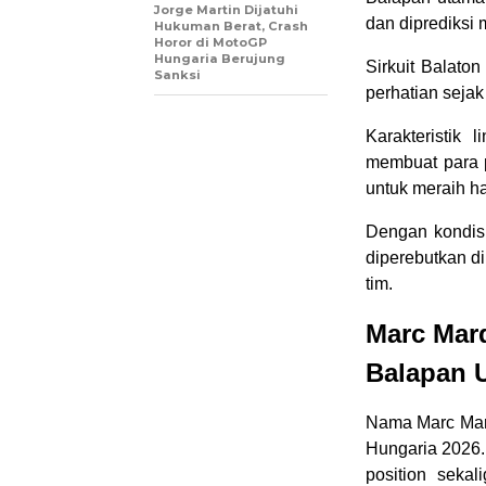
Jorge Martin Dijatuhi
dan diprediksi
Hukuman Berat, Crash
Horor di MotoGP
Hungaria Berujung
Sirkuit Balaton
Sanksi
perhatian seja
Karakteristik
membuat para 
untuk meraih ha
Dengan kondisi
diperebutkan d
tim.
Marc Mar
Balapan 
Nama Marc Mar
Hungaria 2026.
position seka