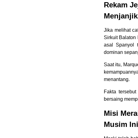
Rekam Je
Menjanji
Jika melihat c
Sirkuit Balato
asal Spanyol 
dominan sepan
Saat itu, Marq
kemampuannya
menantang.
Fakta tersebu
bersaing mempe
Misi Mer
Musim In