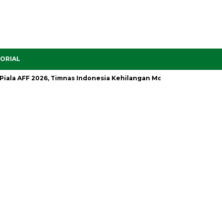
ORIAL
 AFF 2026, Timnas Indonesia Kehilangan Motor Serangan
Setel